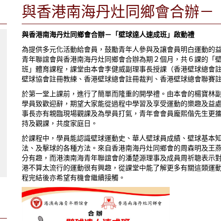
與香港南海丹灶同鄉會合辦－
與香港南海丹灶同鄉會合辦－「壁球達人速成班」啟動禮
為提供多元化活動給會員，鼓勵青年人參與及讓會員明白運動的
青年聯誼會與香港南海丹灶同鄉會合辦為期２個月，共６課的「
班」體育課程，課堂由本會李健威副理事長授課（香港壁球總會
壁球協會註冊教練、香港壁球總會註冊裁判、香港壁球總會聯賽
於第一堂上課前，進行了簡單而隆重的開學禮。由本會的楊寶林
學員致歡迎辭，期望大家能從過程中學習及享受運動的樂趣及益
事長亦有親臨現場觀課及為學員打氣，青年會會員龐熙偕先生更
持及觀課，共度家庭日。
於課程中，學員能認識壁球運動史、華人壁球員成績、壁球基本
法、及擊球的各種方法。來自香港南海丹灶同鄉會的周森明及王
分有趣，而港澳南海青年聯誼會的潘楚源理事及成員周祈聰表示
港不算太流行的運動很有興趣，從課堂中能了解更多有關這類運
程完結後亦希望有機會繼續接觸。