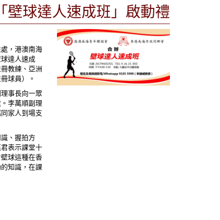
「壁球達人速成班」啟動禮
益處，港澳南海
壁球達人速成
註冊教練、亞洲
註冊球員）。
副理事長向一眾
處。李萬順副理
攜同家人到場支
知識、握拍方
燕君表示課堂十
對壁球這種在香
動的知識，在課