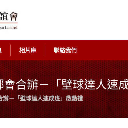
息
相片庫
聯絡我們
鄉會合辦－「壁球達人速
合辦－「壁球達人速成班」啟動禮