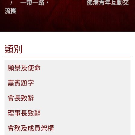
一帶一路‧ 佛港青年互動交
流團
類別
願景及使命
嘉賓題字
會長致辭
理事長致辭
會務及成員架構